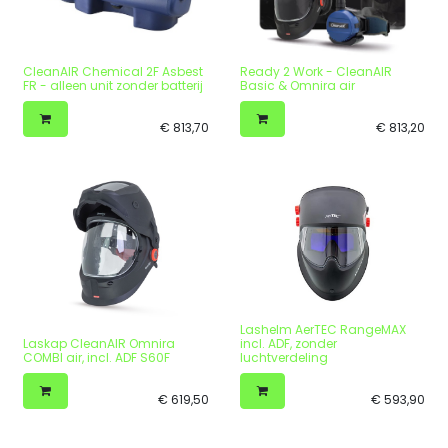
CleanAIR Chemical 2F Asbest
Ready 2 Work - CleanAIR
FR - alleen unit zonder batterij
Basic & Omnira air
€
813,70
€
813,20
Lashelm AerTEC RangeMAX
Laskap CleanAIR Omnira
incl. ADF, zonder
COMBI air, incl. ADF S60F
luchtverdeling
€
619,50
€
593,90