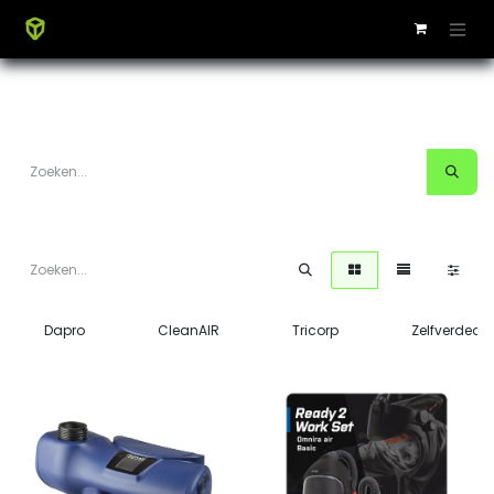
Dapro
CleanAIR
Tricorp
Zelfverdedi