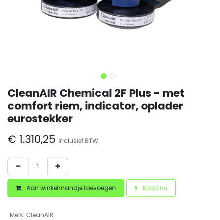
CleanAIR Chemical 2F Plus - met
comfort riem, indicator, oplader
eurostekker
€
1.310,25
Inclusief BTW
Aan winkelmandje toevoegen
Koop nu
Merk
:
CleanAIR