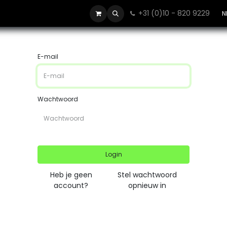
+31 (0)10 - 820 9229
Contact
N
E-mail
Wachtwoord
Login
Heb je geen
Stel wachtwoord
account?
opnieuw in