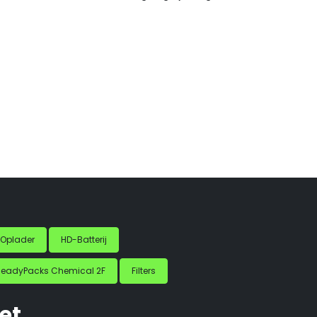
Oplader
HD-Batterij
ReadyPacks Chemical 2F
Filters
et