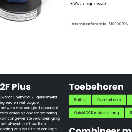
■ Wat is mijn maat?
Interne referentie:
510000FDA
2F Plus
Toebehoren
, wordt Chemical 2F gekenmerkt
Batterij
Comfort riem
digheid en verhoogde
 ontwerp met een glad oppervlak
QuickLOCK rubbere slang
elfs volledige onderdompeling
rkomt ongewenste verontreiniging
w Control-systeem houdt de
Combineer m
pping van het filter of een lage