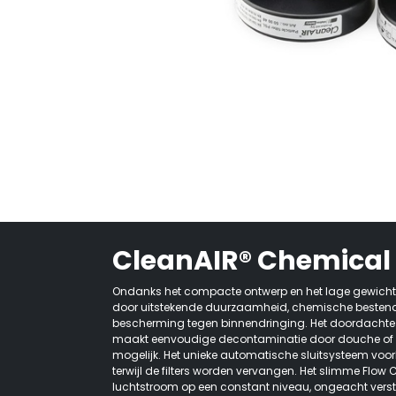
CleanAIR® Chemical 
Ondanks het compacte ontwerp en het lage gewicht
door uitstekende duurzaamheid, chemische besten
bescherming tegen binnendringing. Het doordachte
maakt eenvoudige decontaminatie door douche of z
mogelijk. Het unieke automatische sluitsysteem voo
terwijl de filters worden vervangen. Het slimme Flo
luchtstroom op een constant niveau, ongeacht versto