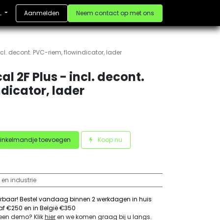
Aanmelden
Neem contact op met ons
L
cl. decont. PVC-riem, flowindicator, lader
 2F Plus - incl. decont.
dicator, lader
inkelmandje toevoegen
Koop nu
 en industrie
erbaar! Bestel vandaag binnen 2 werkdagen in huis
naf €250 en in België €350
 een demo? Klik
hier
en we komen graag bij u langs
.