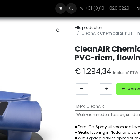
+31 (0)10 - 820 9229
Contact
N
Alle producten
CleanAIR Chemical 2F Plus - in
CleanAIR Chemical
PVC-riem, flowin
€
1.294,34
Inclusief BTW
Aan w
Merk
:
CleanAIR
Werkzaamheden
:
Lassen, snijden
■ Farb-Gel Spray uit voorraad lev
■ Gratis levering in Nederland va
■
Wilt u graag advies op maat of