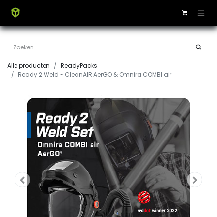
Alle producten
ReadyPacks
Ready 2 Weld - CleanAIR AerGO & Omnira COMBI air