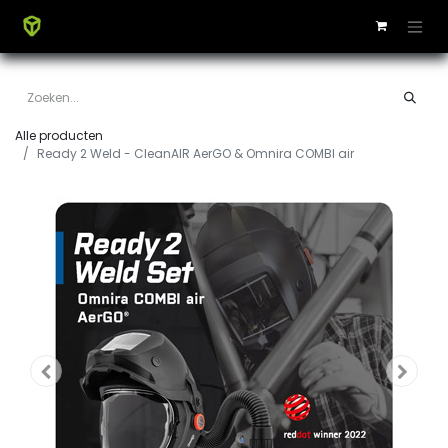
Alle producten
Ready 2 Weld - CleanAIR AerGO & Omnira COMBI air