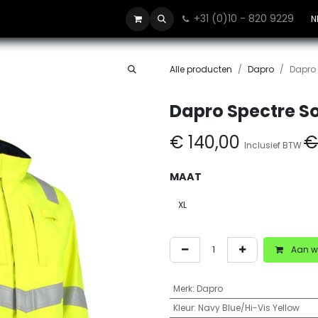
+31 (0)10 - 820 9229
Contact
N
Alle producten
Dapro
Dapro 
Dapro Spectre So
€
140,00
Inclusief BTW
MAAT
Aan w
Merk
:
Dapro
Kleur
:
Navy Blue/Hi-Vis Yellow