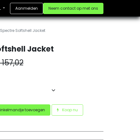
Aanmelden
Neem contact op met ons
L
Spectre Softshell Jacket
ftshell Jacket
€
157,02
inkelmandje toevoegen
Koop nu