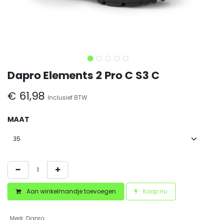
Dapro Elements 2 Pro C S3 C
€
61,98
Inclusief BTW
MAAT
Aan winkelmandje toevoegen
Koop nu
Merk
:
Dapro