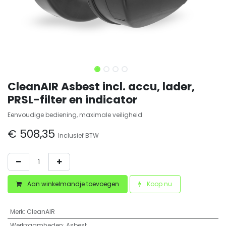
CleanAIR Asbest incl. accu, lader,
PRSL-filter en indicator
Eenvoudige bediening, maximale veiligheid
€
508,35
Inclusief BTW
Aan winkelmandje toevoegen
Koop nu
Merk
:
CleanAIR
Werkzaamheden
:
Asbest