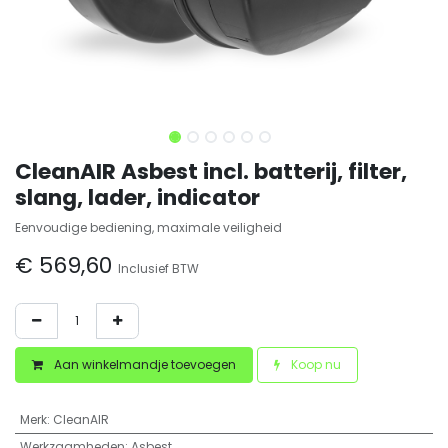
CleanAIR Asbest incl. batterij, filter,
slang, lader, indicator
Eenvoudige bediening, maximale veiligheid
€
569,60
Inclusief BTW
Aan winkelmandje toevoegen
Koop nu
Merk
:
CleanAIR
Werkzaamheden
:
Asbest