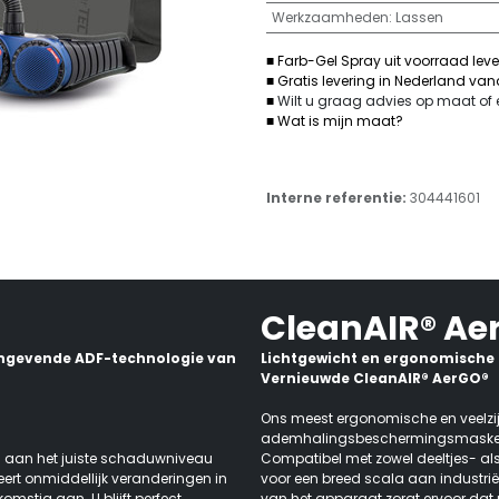
Werkzaamheden
:
Lassen
■ Farb-Gel Spray uit voorraad lev
■ Gratis levering in Nederland va
■
Wilt u graag advies op maat of
■ Wat is mijn maat?
Interne referentie:
304441601
CleanAIR® Ae
aangevende ADF-technologie van
Lichtgewicht en ergonomisch
Vernieuwde CleanAIR® AerGO®
Ons meest ergonomische en veelzi
ademhalingsbeschermingsmasker, ni
 aan het juiste schaduwniveau
Compatibel met zowel deeltjes- als
teert onmiddellijk veranderingen in
voor een breed scala aan industriël
mstig aan. U blijft perfect
van het apparaat zorgt ervoor dat 