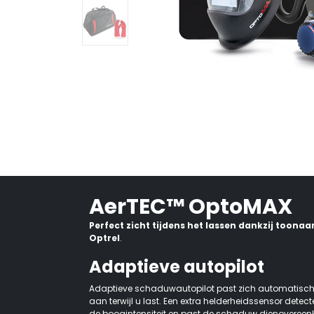
AerTEC™ OptoMAX
Perfect zicht tijdens het lassen dankzij toon
Optrel
.
Adaptieve autopilot
Adaptieve schaduwautopilot past zich automatisch
aan terwijl u last. Een extra helderheidssensor detec
de boogintensiteit en past de schaduw dienovereenko