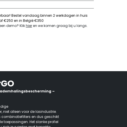
erbaar! Bestel vandaag binnen 2 werkdagen in huis
naf €250 en in België €350
 een demo? Klik
hier
en we komen graag bij u langs
.
rGO
e ademhalingsbescherming –
jdige
et alleen voor de lasindustrie.
 combinatiefilters en dus geschikt
e toepassingen. Het slanke profiel
u zich in ruimtes met beperkte