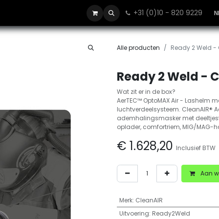
+31 (0)10 - 820 9229
Contact
N
Alle producten
Ready 2 Weld -
Ready 2 Weld - 
Wat zit er in de box?
AerTEC™ OptoMAX Air - Lashelm me
luchtverdeelsysteem. CleanAIR® 
ademhalingsmasker met deeltjesfil
oplader, comfortriem, MIG/MAG-
€
1.628,20
Inclusief BTW
Aan w
Merk
:
CleanAIR
Uitvoering
:
Ready2Weld