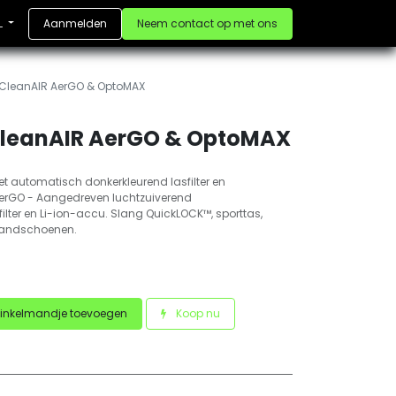
Aanmelden
Neem contact op met ons
L
 CleanAIR AerGO & OptoMAX
CleanAIR AerGO & OptoMAX
t automatisch donkerkleurend lasfilter en
AerGO - Aangedreven luchtzuiverend
ter en Li-ion-accu. Slang QuickLOCK™, sporttas,
handschoenen.
inkelmandje toevoegen
Koop nu