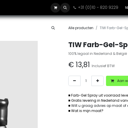
+31 (0)10 - 820 9229
Contact
N
Alle producten
TIW Farb-Gel-Sp
TIW Farb-Gel-Sp
100% legaal in Nederland & België 
€
13,81
Inclusief BTW
Aan w
■ Farb-Gel Spray uit voorraad lev
■ Gratis levering in Nederland va
■
Wilt u graag advies op maat of
■ Wat is mijn maat?