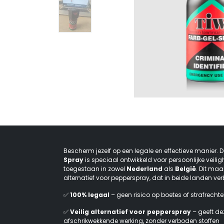
Bescherm jezelf op een legale en effectieve manier. 
Spray
is speciaal ontwikkeld voor persoonlijke veilig
toegestaan in zowel
Nederland
als
België
. Dit maa
alternatief voor pepperspray, dat in beide landen ver
✅
100% legaal
– geen risico op boetes of strafrechte
✅
Veilig alternatief voor pepperspray
– geeft de
afschrikwekkende werking, zonder verboden stoffen