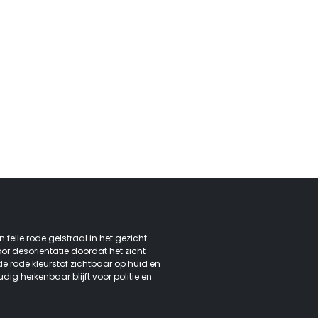
 felle rode gelstraal in het gezicht
oor desoriëntatie doordat het zicht
ft de rode kleurstof zichtbaar op huid en
g herkenbaar blijft voor politie en