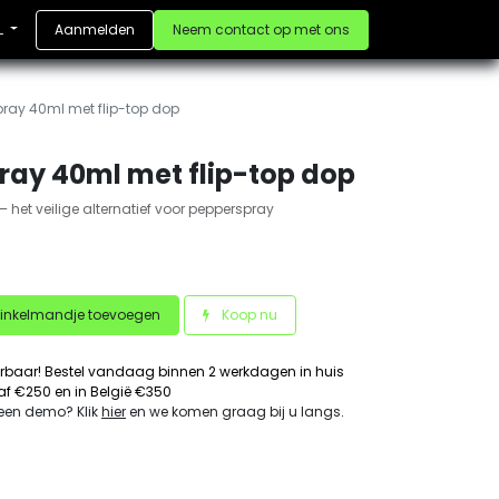
Aanmelden
Neem contact op met ons
L
ray 40ml met flip-top dop
ray 40ml met flip-top dop
– het veilige alternatief voor pepperspray
inkelmandje toevoegen
Koop nu
erbaar! Bestel vandaag binnen 2 werkdagen in huis
naf €250 en in België €350
 een demo? Klik
hier
en we komen graag bij u langs
.