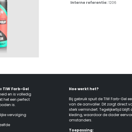
Interne referentie:
1206
De
TIW Farb-Gel
Hoe werkt het?
heid en is volledig
Bij gebruik spuit de TIW Farb-Gel een
kt het een perfect
van de aanvaller. Dit zorgt direct v
boden is.
sterk vermindert. Tegelijkertijd blij
lijke vervolging
kleding, waardoor de dader eenvoudi
omstanders.
zelfde
Toepassing: