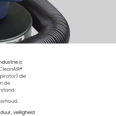
ndustrie
is
CleanAIR®
pirator) die
en de
stand.
derhoud.
duur, veiligheid