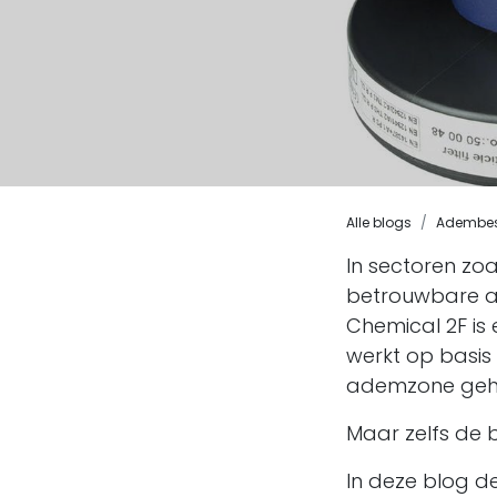
Alle blogs
Adembe
In sectoren zo
betrouwbare a
Chemical 2F is 
werkt op basis 
ademzone geho
Maar zelfs de b
In deze blog d