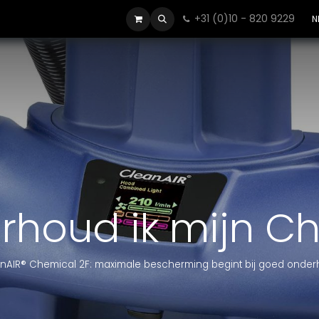
+31 (0)10 - 820 9229
Contact
N
rhoud ik mijn Ch
nAIR® Chemical 2F: maximale bescherming begint bij goed onde