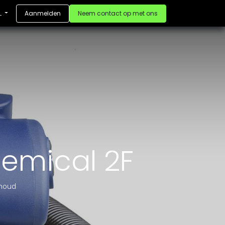
Aanmelden
Neem contact op met ons
L
emical 2F
rhoud