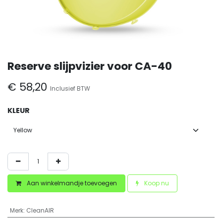
Reserve slijpvizier voor CA-40
€
58,20
Inclusief BTW
KLEUR
Aan winkelmandje toevoegen
Koop nu
Merk
:
CleanAIR