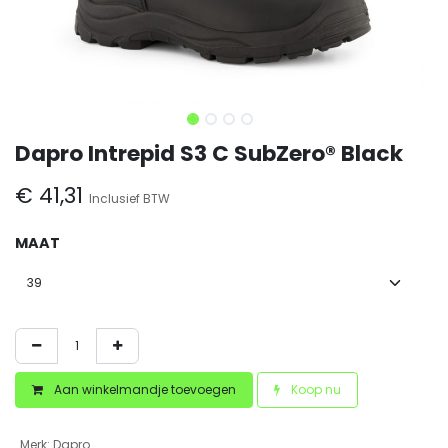
Dapro Intrepid S3 C SubZero® Black
€
41,31
Inclusief BTW
MAAT
Aan winkelmandje toevoegen
Koop nu
Merk
:
Dapro