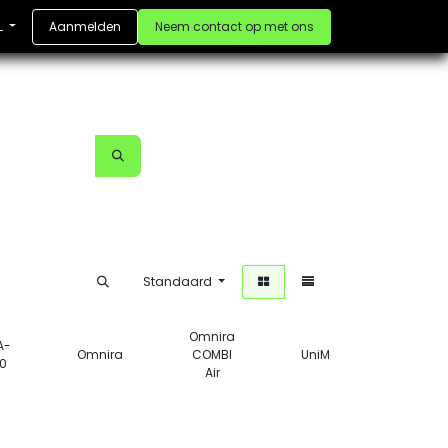
Aanmelden
Neem contact op met ons
L
Standaard
Omnira
A-
Omnira
COMBI
UniMask
Veru
0
Air