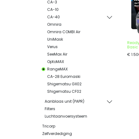
CA-3
CA-10
CA-40
Omnira
Omnira COMBI Air
UniMask
Ready
Verus
Basic
SeeMax Air
€
1.50
OptoMAX
RangeMAX
CA-28 Euromaski
Shigematsu GX02
Shigematsu CF02
Aanblaas unit (PAPR)
Filters
Luchtaanvoersysteem
Tricorp
Zelfverdediging