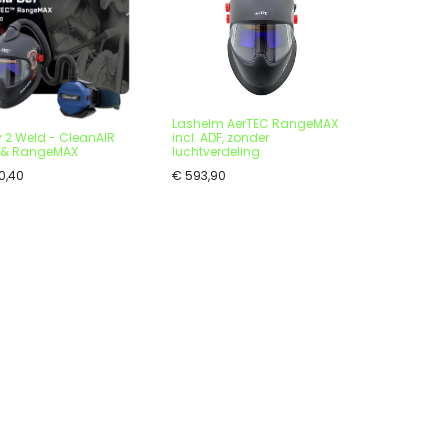
Lashelm AerTEC RangeMAX
 2 Weld - CleanAIR
incl. ADF, zonder
 & RangeMAX
luchtverdeling
0,40
€
593,90