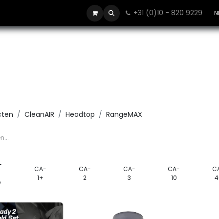
+31 (0)10 - 820 9229
Contact
N
cten
CleanAIR
Headtop
RangeMAX
-
CA-
CA-
CA-
CA-
C
1+
2
3
10
4
e