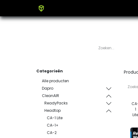
Home
Producten
Blog
Categorieën
Produ
Alle producten
Dapro
CleanAIR
ReadyPacks
CA
1
Headtop
Lit
CA-1 Lite
CA-1+
CA-2