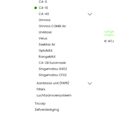
CA-3
CA-10
CA-40
Omnira
Omnira COMBI Air
Lange
UniMask
chemi
Verus
€
147,
SeeMax Air
OptoMAX
RangeMAX
CA-28 Euromaski
Shigematsu GX02
Shigematsu CF02
Aanblaas unit (PAPR)
Filters
Luchtaanvoersysteem
Tricorp
Zelfverdediging