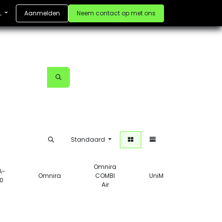
Aanmelden
Neem contact op met ons
L
Standaard
Omnira
A-
Omnira
COMBI
UniMask
Veru
0
Air