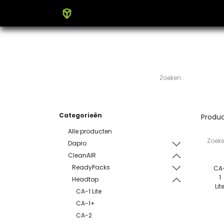
Home
Producten
Blog
Categorieën
Produ
Alle producten
Dapro
CleanAIR
ReadyPacks
CA
1
Headtop
Lit
CA-1 Lite
CA-1+
CA-2