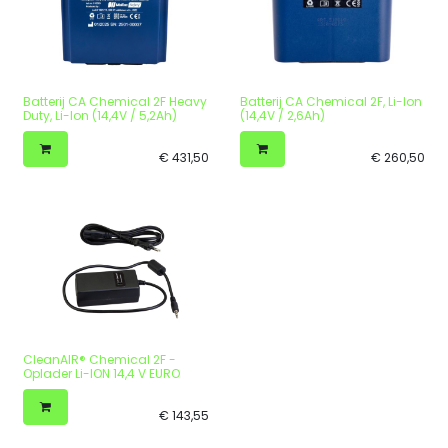
Batterij CA Chemical 2F Heavy
Batterij CA Chemical 2F, Li-Ion
Duty, Li-Ion (14,4V / 5,2Ah)
(14,4V / 2,6Ah)
€
431,50
€
260,50
CleanAIR® Chemical 2F -
Oplader Li-ION 14,4 V EURO
€
143,55