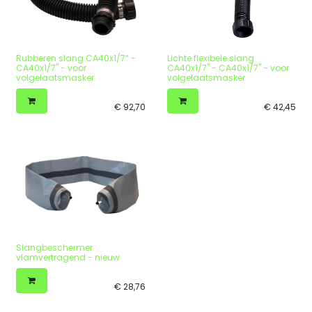
Rubberen slang CA40x1/7“ -
Lichte flexibele slang
CA40x1/7" - voor
CA40x1/7" - CA40x1/7" - voor
volgelaatsmasker
volgelaatsmasker
€
92,70
€
42,45
Slangbeschermer
vlamvertragend - nieuw
€
28,76