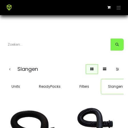
Slangen
Units
ReadyPacks
Filters
Slangen