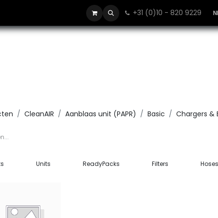
+31 (0)10 - 820 9229
Contact
N
cten
CleanAIR
Aanblaas unit (PAPR)
Basic
Chargers & 
ts
Units
ReadyPacks
Filters
Hose