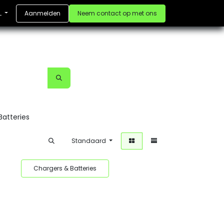
Aanmelden
Neem contact op met ons
L
Batteries
Standaard
s
Chargers & Batteries