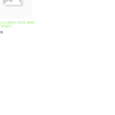
ij CA BASIC 2000, NiMH
/ 4,5Ah)
05