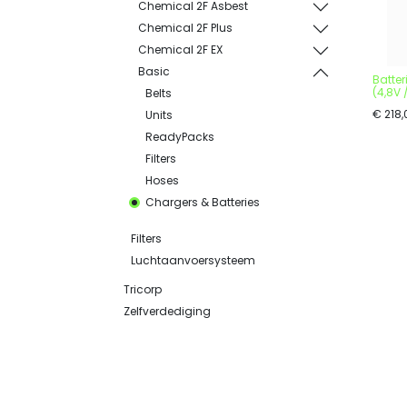
Chemical 2F Asbest
Chemical 2F Plus
Chemical 2F EX
Basic
Batter
(4,8V 
Belts
€
218,
Units
ReadyPacks
Filters
Hoses
Chargers & Batteries
Filters
Luchtaanvoersysteem
Tricorp
Zelfverdediging