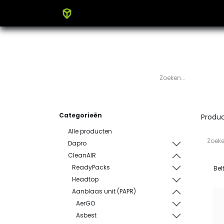
Home
Producten
Blog
Categorieën
Produ
Alle producten
Dapro
CleanAIR
ReadyPacks
Bel
Headtop
Aanblaas unit (PAPR)
AerGO
Asbest