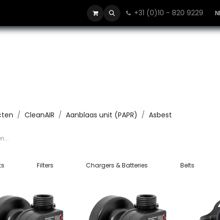
+31 (0)10 - 820 9229
Contact
N
cten
CleanAIR
Aanblaas unit (PAPR)
Asbest
ts
Filters
Chargers & Batteries
Belts