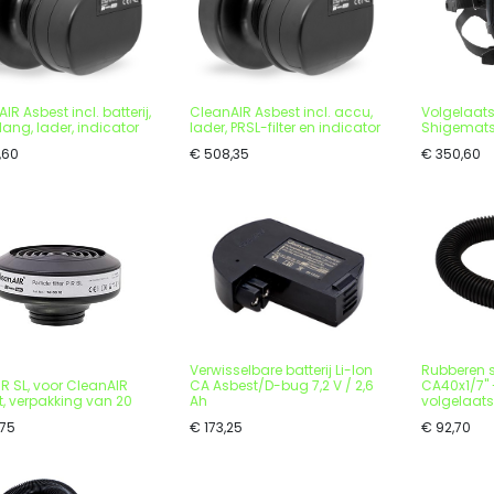
IR Asbest incl. batterij,
CleanAIR Asbest incl. accu,
Volgelaat
 slang, lader, indicator
lader, PRSL-filter en indicator
Shigemat
,60
€
508,35
€
350,60
Verwisselbare batterij Li-Ion
Rubberen 
 P R SL, voor CleanAIR
CA Asbest/D-bug 7,2 V / 2,6
CA40x1/7" 
, verpakking van 20
Ah
volgelaat
,75
€
173,25
€
92,70