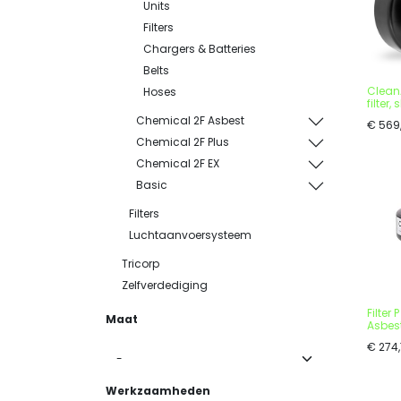
Units
Filters
Chargers & Batteries
Belts
CleanA
Hoses
filter,
Chemical 2F Asbest
€
569
Chemical 2F Plus
Chemical 2F EX
Basic
Filters
Luchtaanvoersysteem
Tricorp
Zelfverdediging
Filter
Maat
Asbest
€
274
Werkzaamheden