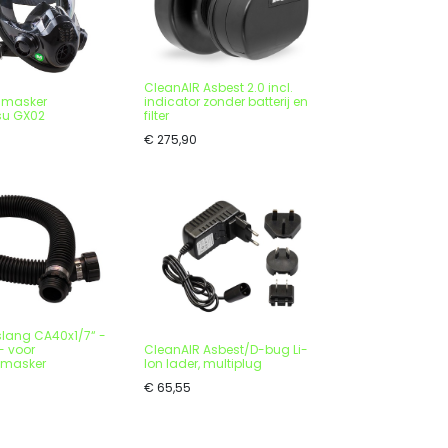
CleanAIR Asbest 2.0 incl.
smasker
indicator zonder batterij en
su GX02
filter
€
275,90
slang CA40x1/7“ -
- voor
CleanAIR Asbest/D-bug Li-
smasker
Ion lader, multiplug
€
65,55