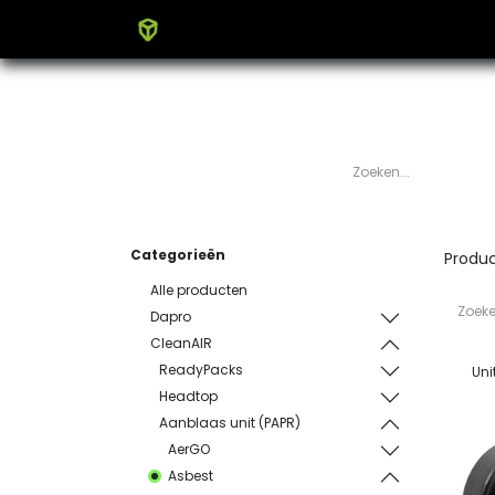
Home
Producten
Blog
Categorieën
Produ
Alle producten
Dapro
CleanAIR
ReadyPacks
Uni
Headtop
Aanblaas unit (PAPR)
AerGO
Asbest