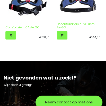
Decontaminable PVC riem
Comfort riem CA AerGO
AerGO
€
58,10
€
44,45
Niet gevonden wat u zoekt?
Wij helpen u graag!
Neem contact op met ons