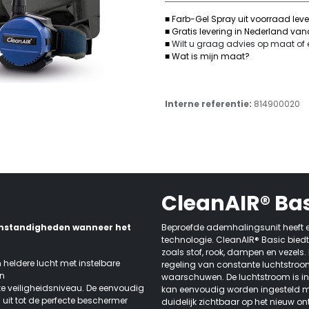
■ Farb-Gel Spray uit voorraad lev
■ Gratis levering in Nederland va
■
Wilt u graag advies op maat of
■ Wat is mijn maat?
Interne referentie:
814900020
CleanAIR® Ba
tomstandigheden wanneer het
Beproefde ademhalingsunit heeft e
technologie. CleanAIR® Basic biedt
zoals stof, rook, dampen en vezels. H
n heldere lucht met instelbare
regeling van constante luchtstro
en
waarschuwen. De luchtstroom is ind
veiligheidsniveau. De eenvoudig
kan eenvoudig worden ingesteld met
m uit tot de perfecte beschermer
duidelijk zichtbaar op het nieuw 