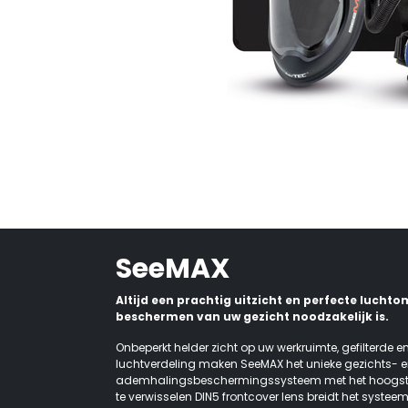
SeeMAX
Altijd een prachtig uitzicht en perfecte luch
beschermen van uw gezicht noodzakelijk is.
Onbeperkt helder zicht op uw werkruimte, gefilterde e
luchtverdeling maken SeeMAX het unieke gezichts- 
ademhalingsbeschermingssysteem met het hoogste 
te verwisselen DIN5 frontcover lens breidt het systee