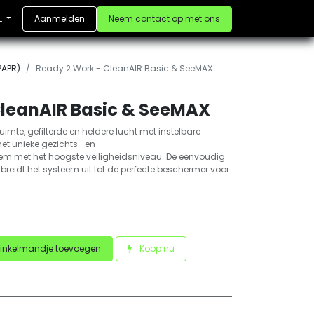
Aanmelden
Neem contact op met ons
L
PAPR)
Ready 2 Work - CleanAIR Basic & SeeMAX
CleanAIR Basic & SeeMAX
imte, gefilterde en heldere lucht met instelbare
et unieke gezichts- en
 met het hoogste veiligheidsniveau. De eenvoudig
 breidt het systeem uit tot de perfecte beschermer voor
inkelmandje toevoegen
Koop nu