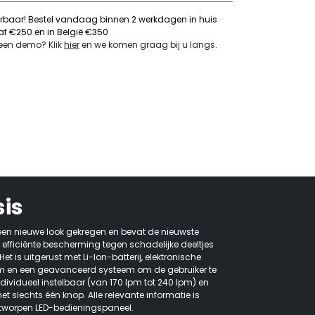
erbaar! Bestel vandaag binnen 2 werkdagen in huis
naf €250 en in België €350
 een demo? Klik
hier
en we komen graag bij u langs
.
sis
en nieuwe look gekregen en bevat de nieuwste
 efficiënte bescherming tegen schadelijke deeltjes
et is uitgerust met Li-Ion-batterij, elektronische
om en een geavanceerd systeem om de gebruiker te
ividueel instelbaar (van 170 lpm tot 240 lpm) en
 slechts één knop. Alle relevante informatie is
ontworpen LED-bedieningspaneel.