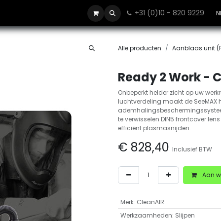
+31 (0)10 - 820 9229
Contact
N
Alle producten
Aanblaas unit (
Ready 2 Work - 
Onbeperkt helder zicht op uw werkru
luchtverdeling maakt de SeeMAX h
ademhalingsbeschermingssysteem
te verwisselen DIN5 frontcover lens
efficiënt plasmasnijden.
€
828,40
Inclusief BTW
Aan w
Merk
:
CleanAIR
Werkzaamheden
:
Slijpen