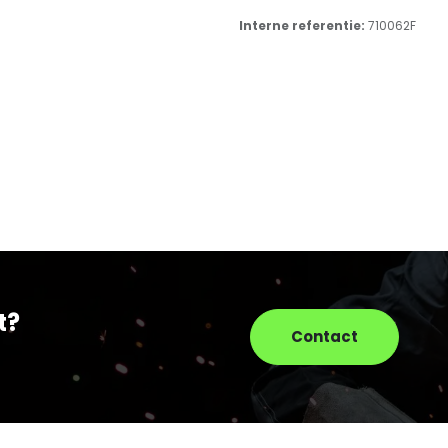
Interne referentie:
710062F
t?
Contact