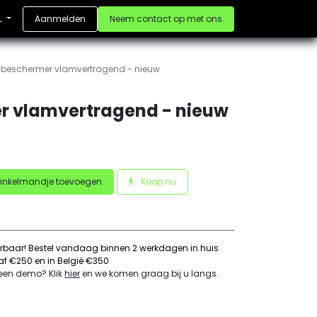
Aanmelden
Neem contact op met ons
L
beschermer vlamvertragend - nieuw
r vlamvertragend - nieuw
inkelmandje toevoegen
Koop nu
erbaar! Bestel vandaag binnen 2 werkdagen in huis
naf €250 en in België €350
 een demo? Klik
hier
en we komen graag bij u langs
.