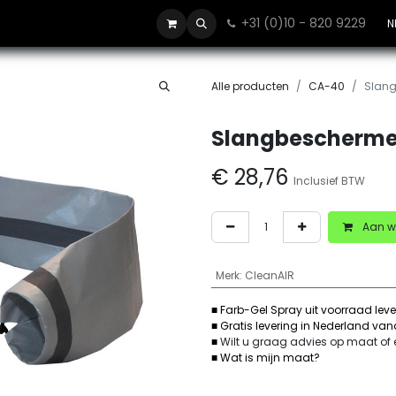
+31 (0)10 - 820 9229
Contact
N
Alle producten
CA-40
Slang
Slangbescherme
€
28,76
Inclusief BTW
Aan w
Merk
:
CleanAIR
■ Farb-Gel Spray uit voorraad lev
■ Gratis levering in Nederland va
■
Wilt u graag advies op maat of
■ Wat is mijn maat?