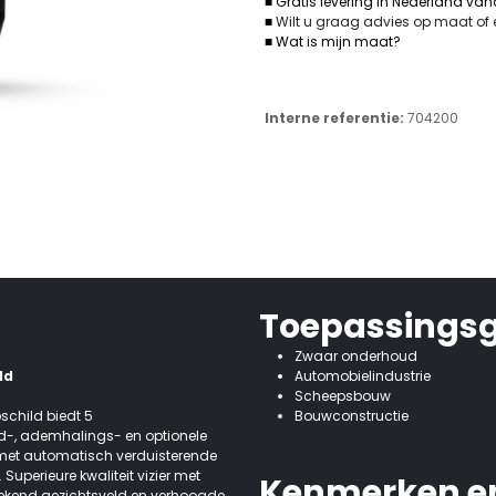
■ Gratis levering in Nederland va
■
Wilt u graag advies op maat of
■ Wat is mijn maat?
Interne referentie:
704200
Toepassings
Zwaar onderhoud
ld
Automobielindustrie
Scheepsbouw
pschild biedt 5
Bouwconstructie
fd-, ademhalings- en optionele
 met automatisch verduisterende
 Superieure kwaliteit vizier met
Kenmerken en
ekend gezichtsveld en verhoogde