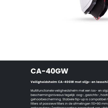
CA-40GW
Veiligheidshelm CA-40GW met slijp- en lasschi
Multifunctionele veiligheidshelm met een las- en slij
beschermingsniveaus tegelijk: oog-, gezichts-, hoo
gehoorbescherming. Stabiele flip-up is compatibel
filters of passieve filters in de afmetingen 110×90 mm.
anticondens-/antikrascoating garandeert een uitst