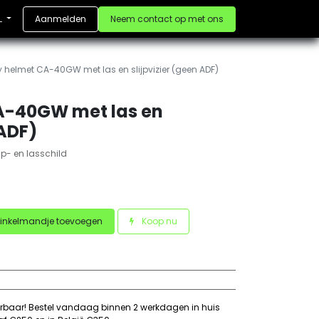
Aanmelden
Neem contact op met ons
L
y helmet CA-40GW met las en slijpvizier (geen ADF)
A-40GW met las en
 ADF)
p- en lasschild
inkelmandje toevoegen
Koop nu
erbaar! Bestel vandaag binnen 2 werkdagen in huis