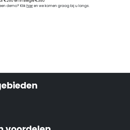
naf €250 en in België €350
 een demo? Klik
hier
en we komen graag bij u langs
.
gebieden
 voordelen