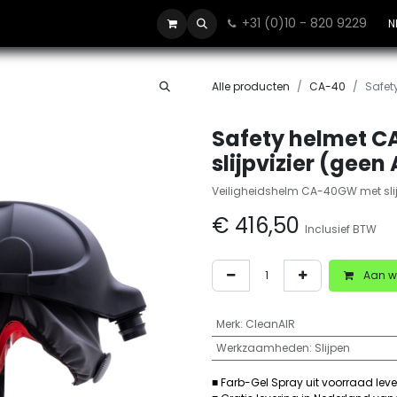
+31 (0)10 - 820 9229
Contact
N
Alle producten
CA-40
Safet
Safety helmet C
slijpvizier (geen
Veiligheidshelm CA-40GW met slij
€
416,50
Inclusief BTW
Aan w
Merk
:
CleanAIR
Werkzaamheden
:
Slijpen
■ Farb-Gel Spray uit voorraad lev