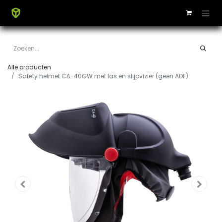
Alle producten
Safety helmet CA-40GW met las en slijpvizier (geen ADF)