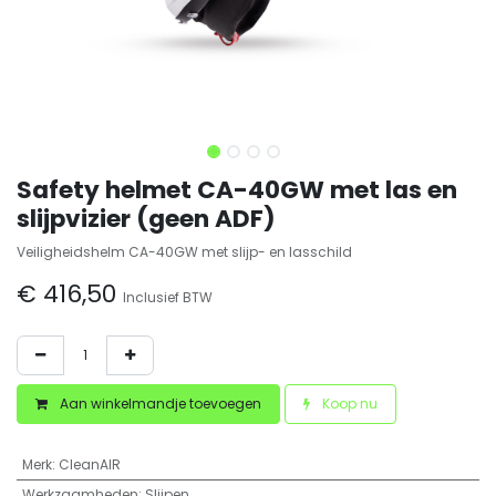
Safety helmet CA-40GW met las en
slijpvizier (geen ADF)
Veiligheidshelm CA-40GW met slijp- en lasschild
€
416,50
Inclusief BTW
Aan winkelmandje toevoegen
Koop nu
Merk
:
CleanAIR
Werkzaamheden
:
Slijpen