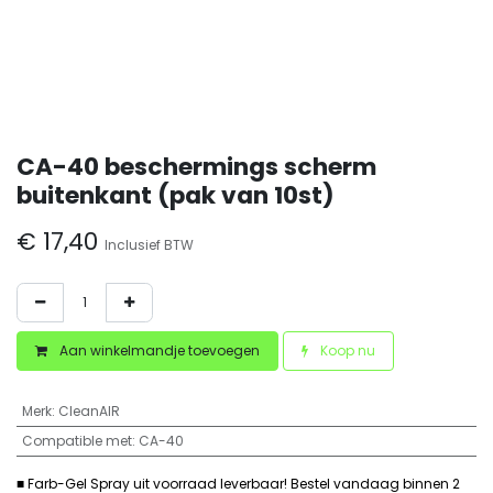
CA-40 beschermings scherm
buitenkant (pak van 10st)
€
17,40
Inclusief BTW
Aan winkelmandje toevoegen
Koop nu
Merk
:
CleanAIR
Compatible met
:
CA-40
■ Farb-Gel Spray uit voorraad leverbaar! Bestel vandaag binnen 2