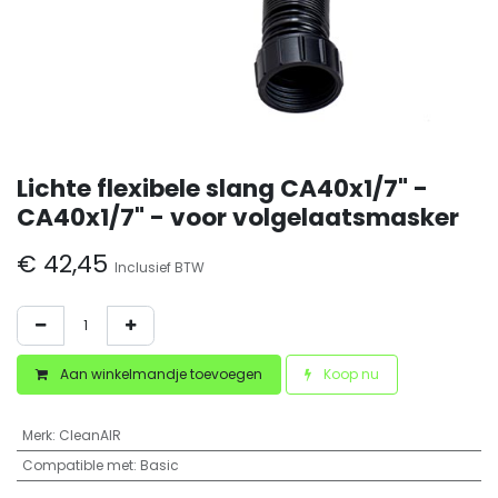
Lichte flexibele slang CA40x1/7" -
CA40x1/7" - voor volgelaatsmasker
€
42,45
Inclusief BTW
Aan winkelmandje toevoegen
Koop nu
Merk
:
CleanAIR
Compatible met
:
Basic