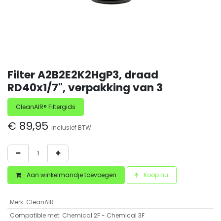
Filter A2B2E2K2HgP3, draad
RD40x1/7", verpakking van 3
CleanAIR® Filtergids
€
89,95
Inclusief BTW
Aan winkelmandje toevoegen
Koop nu
Merk
:
CleanAIR
Compatible met
:
Chemical 2F - Chemical 3F