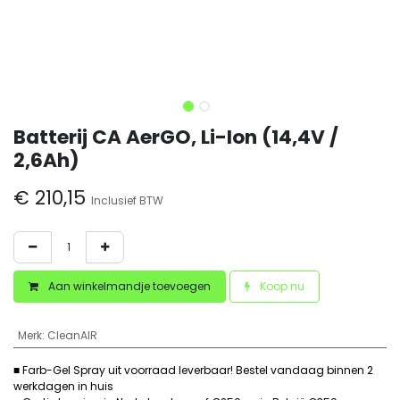
Batterij CA AerGO, Li-Ion (14,4V /
2,6Ah)
€
210,15
Inclusief BTW
Aan winkelmandje toevoegen
Koop nu
Merk
:
CleanAIR
■ Farb-Gel Spray uit voorraad leverbaar! Bestel vandaag binnen 2
werkdagen in huis