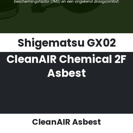
beschermingsfactor (TM3) en een ongekend draagcomfort.
Shigematsu GX02
CleanAIR Chemical 2F
Asbest
CleanAIR Asbest