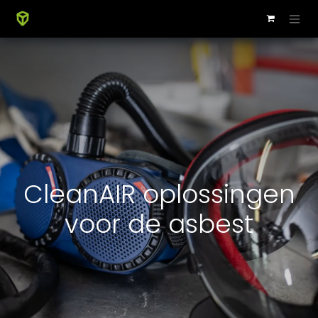
CleanAIR oplossingen
voor de asbest