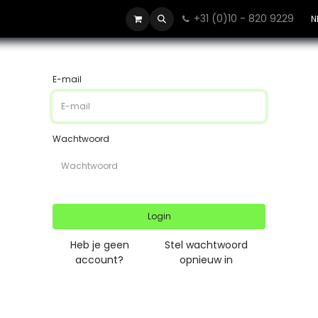
+31 (0)10 - 820 9229
Contact
N
E-mail
Wachtwoord
Login
Heb je geen
Stel wachtwoord
account?
opnieuw in